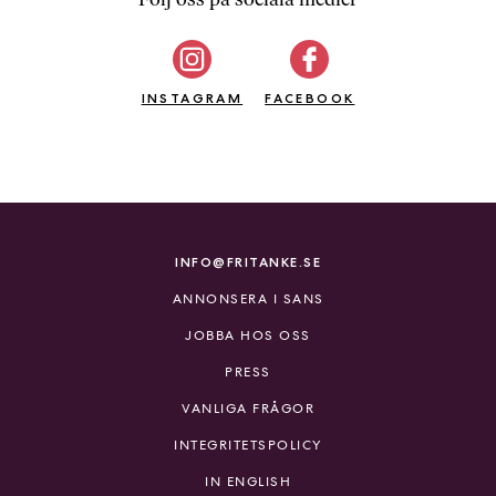
b
ö
c
INSTAGRAM
k
FACEBOOK
e
r
o
n
l
i
INFO@FRITANKE.SE
n
ANNONSERA I SANS
e
h
JOBBA HOS OSS
o
PRESS
s
F
VANLIGA FRÅGOR
r
INTEGRITETSPOLICY
i
T
IN ENGLISH