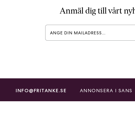
Anmäl dig till vårt n
ANNONSERA I SANS
INFO@FRITANKE.SE