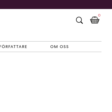
0
FÖRFATTARE
OM OSS