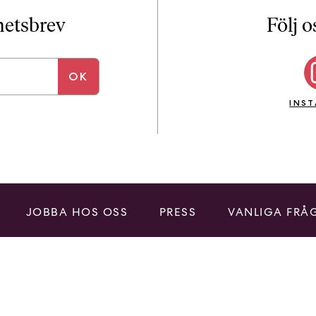
i
T
yhetsbrev
Följ o
a
n
k
e
INS
JOBBA HOS OSS
PRESS
VANLIGA FRÅ