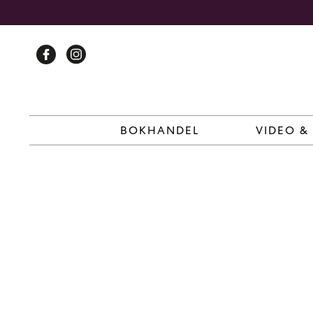
Skip
to
content
BOKHANDEL
VIDEO &