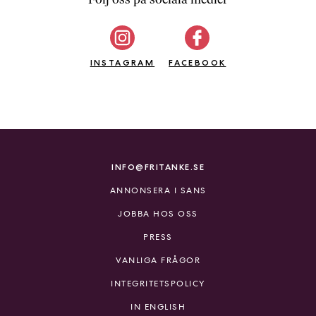
b
ö
c
INSTAGRAM
k
FACEBOOK
e
r
o
n
l
i
INFO@FRITANKE.SE
n
ANNONSERA I SANS
e
h
JOBBA HOS OSS
o
PRESS
s
F
VANLIGA FRÅGOR
r
INTEGRITETSPOLICY
i
T
IN ENGLISH