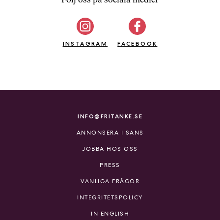
b
ö
c
INSTAGRAM
k
FACEBOOK
e
r
o
n
l
i
INFO@FRITANKE.SE
n
ANNONSERA I SANS
e
h
JOBBA HOS OSS
o
PRESS
s
F
VANLIGA FRÅGOR
r
INTEGRITETSPOLICY
i
T
IN ENGLISH