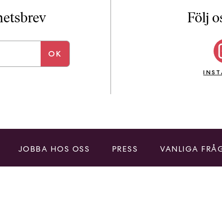
i
T
yhetsbrev
Följ o
a
n
k
e
INS
JOBBA HOS OSS
PRESS
VANLIGA FRÅ