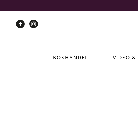
Skip
to
content
BOKHANDEL
VIDEO &