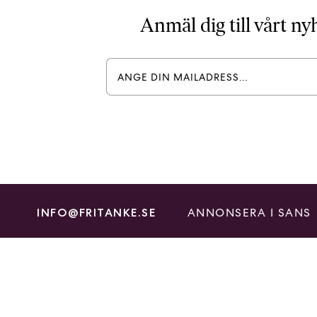
Anmäl dig till vårt n
ANNONSERA I SANS
INFO@FRITANKE.SE