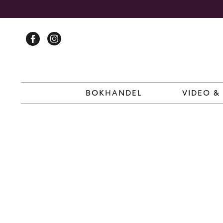
Skip
to
content
BOKHANDEL
VIDEO &