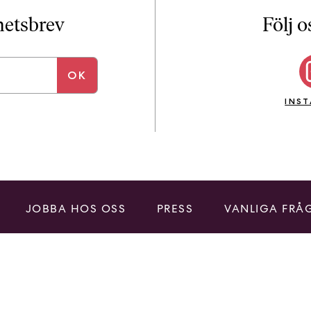
i
T
yhetsbrev
Följ o
a
n
k
e
INS
JOBBA HOS OSS
PRESS
VANLIGA FRÅ