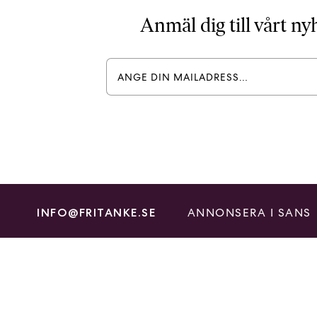
Anmäl dig till vårt n
ANNONSERA I SANS
INFO@FRITANKE.SE