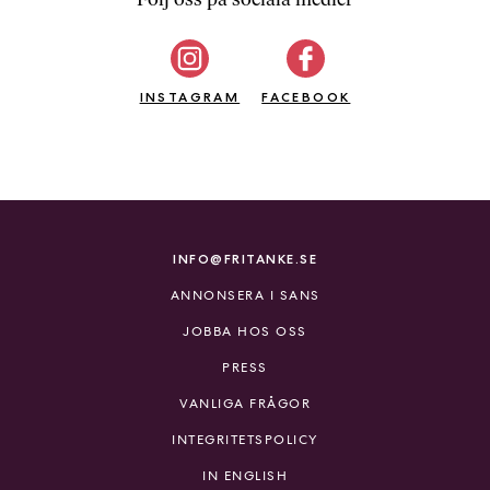
b
ö
c
INSTAGRAM
k
FACEBOOK
e
r
o
n
l
i
INFO@FRITANKE.SE
n
ANNONSERA I SANS
e
h
JOBBA HOS OSS
o
PRESS
s
F
VANLIGA FRÅGOR
r
INTEGRITETSPOLICY
i
T
IN ENGLISH