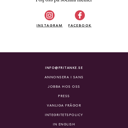
b
ö
c
INSTAGRAM
k
FACEBOOK
e
r
o
n
l
i
INFO@FRITANKE.SE
n
ANNONSERA I SANS
e
h
JOBBA HOS OSS
o
PRESS
s
F
VANLIGA FRÅGOR
r
INTEGRITETSPOLICY
i
T
IN ENGLISH