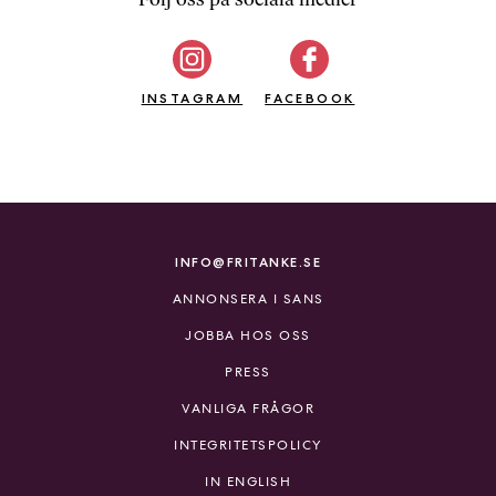
b
ö
c
INSTAGRAM
k
FACEBOOK
e
r
o
n
l
i
INFO@FRITANKE.SE
n
ANNONSERA I SANS
e
h
JOBBA HOS OSS
o
PRESS
s
F
VANLIGA FRÅGOR
r
INTEGRITETSPOLICY
i
T
IN ENGLISH