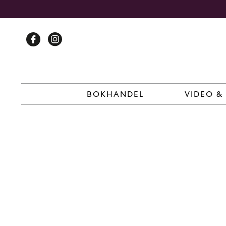
Skip
to
content
BOKHANDEL
VIDEO &