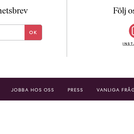
i
T
yhetsbrev
Följ o
a
n
k
e
INS
JOBBA HOS OSS
PRESS
VANLIGA FRÅ