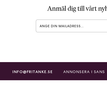
Anmäl dig till vårt n
ANNONSERA I SANS
INFO@FRITANKE.SE