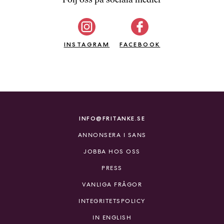
b
ö
c
INSTAGRAM
k
FACEBOOK
e
r
o
n
l
i
INFO@FRITANKE.SE
n
ANNONSERA I SANS
e
h
JOBBA HOS OSS
o
PRESS
s
F
VANLIGA FRÅGOR
r
INTEGRITETSPOLICY
i
T
IN ENGLISH