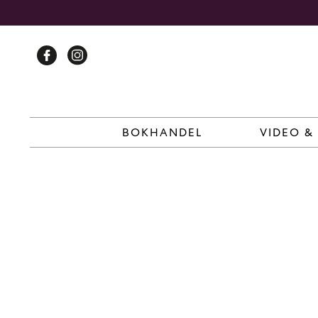
Skip
to
content
BOKHANDEL
VIDEO &