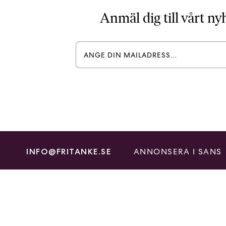
Anmäl dig till vårt n
ANNONSERA I SANS
INFO@FRITANKE.SE