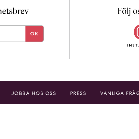
i
T
yhetsbrev
Följ o
a
n
k
e
INS
JOBBA HOS OSS
PRESS
VANLIGA FRÅ