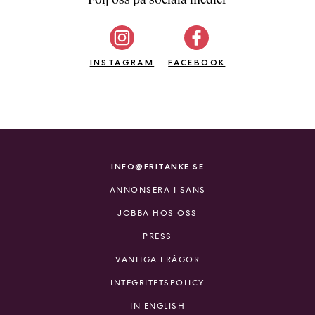
b
ö
c
INSTAGRAM
k
FACEBOOK
e
r
o
n
l
i
INFO@FRITANKE.SE
n
ANNONSERA I SANS
e
h
JOBBA HOS OSS
o
PRESS
s
F
VANLIGA FRÅGOR
r
INTEGRITETSPOLICY
i
T
IN ENGLISH