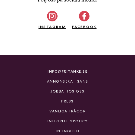
b
ö
c
INSTAGRAM
k
FACEBOOK
e
r
o
n
l
i
INFO@FRITANKE.SE
n
ANNONSERA I SANS
e
h
JOBBA HOS OSS
o
PRESS
s
F
VANLIGA FRÅGOR
r
INTEGRITETSPOLICY
i
T
IN ENGLISH