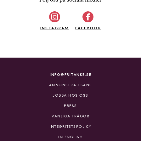
b
ö
c
INSTAGRAM
k
FACEBOOK
e
r
o
n
l
i
INFO@FRITANKE.SE
n
ANNONSERA I SANS
e
h
JOBBA HOS OSS
o
PRESS
s
F
VANLIGA FRÅGOR
r
INTEGRITETSPOLICY
i
T
IN ENGLISH