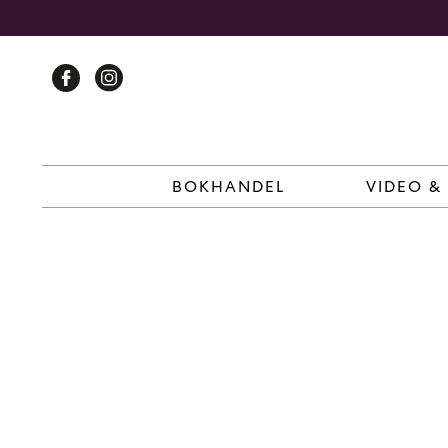
Skip
to
content
BOKHANDEL
VIDEO &