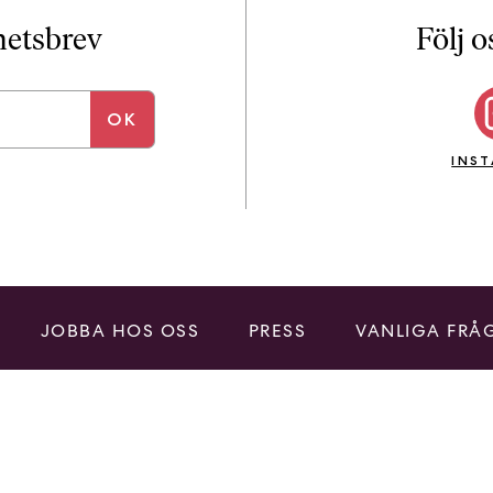
i
T
yhetsbrev
Följ o
a
n
k
e
INS
JOBBA HOS OSS
PRESS
VANLIGA FRÅ