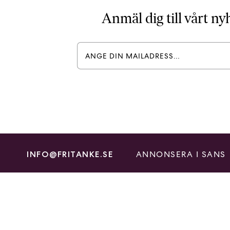
Anmäl dig till vårt n
ANNONSERA I SANS
INFO@FRITANKE.SE