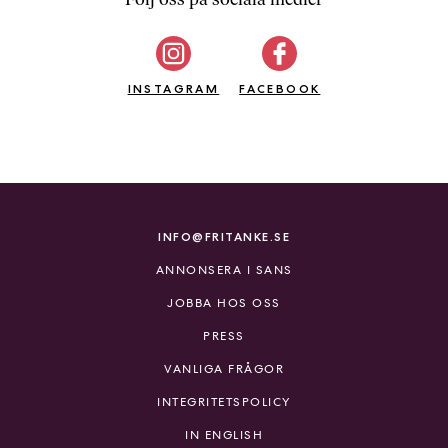
b
ö
c
INSTAGRAM
k
FACEBOOK
e
r
o
n
l
i
INFO@FRITANKE.SE
n
ANNONSERA I SANS
e
h
JOBBA HOS OSS
o
PRESS
s
F
VANLIGA FRÅGOR
r
INTEGRITETSPOLICY
i
T
IN ENGLISH