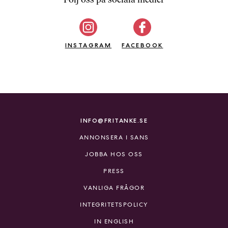
b
ö
c
INSTAGRAM
k
FACEBOOK
e
r
o
n
l
i
INFO@FRITANKE.SE
n
ANNONSERA I SANS
e
h
JOBBA HOS OSS
o
PRESS
s
F
VANLIGA FRÅGOR
r
INTEGRITETSPOLICY
i
T
IN ENGLISH