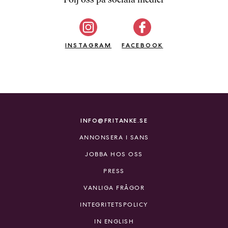
b
ö
c
INSTAGRAM
k
FACEBOOK
e
r
o
n
l
i
INFO@FRITANKE.SE
n
ANNONSERA I SANS
e
h
JOBBA HOS OSS
o
PRESS
s
F
VANLIGA FRÅGOR
r
INTEGRITETSPOLICY
i
T
IN ENGLISH