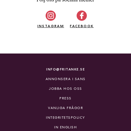
b
ö
c
INSTAGRAM
k
FACEBOOK
e
r
o
n
l
i
INFO@FRITANKE.SE
n
ANNONSERA I SANS
e
h
JOBBA HOS OSS
o
PRESS
s
F
VANLIGA FRÅGOR
r
INTEGRITETSPOLICY
i
T
IN ENGLISH