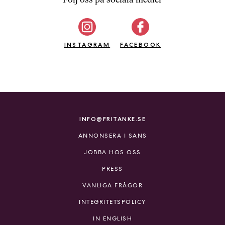
b
ö
c
INSTAGRAM
k
FACEBOOK
e
r
o
n
l
i
INFO@FRITANKE.SE
n
ANNONSERA I SANS
e
h
JOBBA HOS OSS
o
PRESS
s
F
VANLIGA FRÅGOR
r
INTEGRITETSPOLICY
i
T
IN ENGLISH