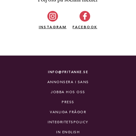
b
ö
c
INSTAGRAM
k
FACEBOOK
e
r
o
n
l
i
INFO@FRITANKE.SE
n
ANNONSERA I SANS
e
h
JOBBA HOS OSS
o
PRESS
s
F
VANLIGA FRÅGOR
r
INTEGRITETSPOLICY
i
T
IN ENGLISH