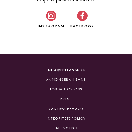
b
ö
c
INSTAGRAM
k
FACEBOOK
e
r
o
n
l
i
INFO@FRITANKE.SE
n
ANNONSERA I SANS
e
h
JOBBA HOS OSS
o
PRESS
s
F
VANLIGA FRÅGOR
r
INTEGRITETSPOLICY
i
T
IN ENGLISH