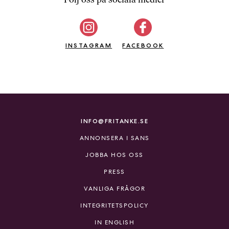
b
ö
c
INSTAGRAM
k
FACEBOOK
e
r
o
n
l
i
INFO@FRITANKE.SE
n
ANNONSERA I SANS
e
h
JOBBA HOS OSS
o
PRESS
s
F
VANLIGA FRÅGOR
r
INTEGRITETSPOLICY
i
T
IN ENGLISH