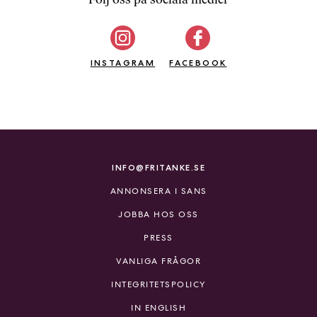
b
ö
c
INSTAGRAM
k
FACEBOOK
e
r
o
n
l
i
INFO@FRITANKE.SE
n
ANNONSERA I SANS
e
h
JOBBA HOS OSS
o
PRESS
s
F
VANLIGA FRÅGOR
r
INTEGRITETSPOLICY
i
T
IN ENGLISH