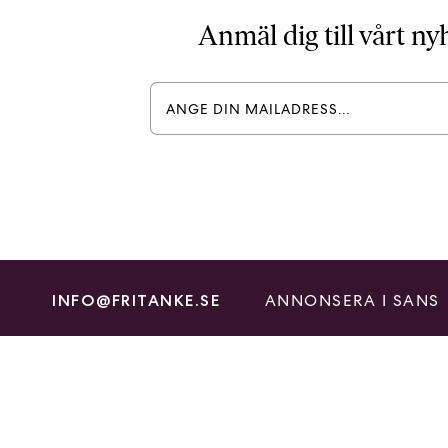
Anmäl dig till vårt n
ANNONSERA I SANS
INFO@FRITANKE.SE