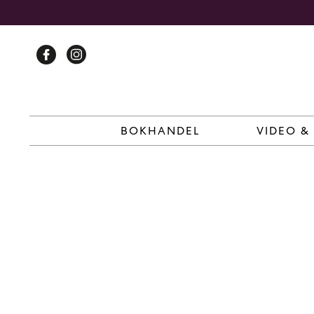
Skip
to
content
BOKHANDEL
VIDEO &