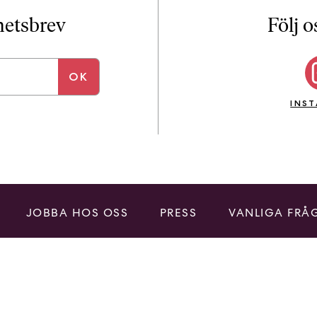
i
T
yhetsbrev
Följ o
a
n
k
e
INS
JOBBA HOS OSS
PRESS
VANLIGA FRÅ