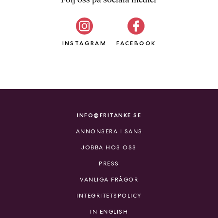
b
ö
c
INSTAGRAM
k
FACEBOOK
e
r
o
n
l
i
INFO@FRITANKE.SE
n
ANNONSERA I SANS
e
h
JOBBA HOS OSS
o
PRESS
s
F
VANLIGA FRÅGOR
r
INTEGRITETSPOLICY
i
T
IN ENGLISH