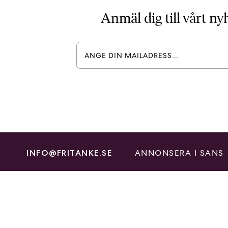
Anmäl dig till vårt n
ANNONSERA I SANS
INFO@FRITANKE.SE