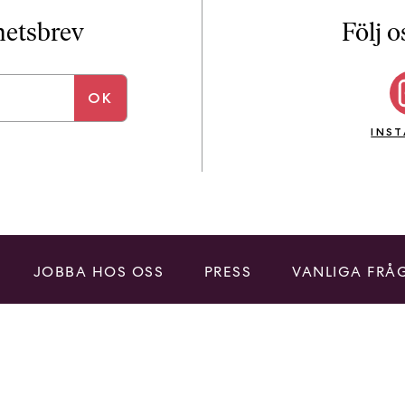
i
T
yhetsbrev
Följ o
a
n
k
e
INS
JOBBA HOS OSS
PRESS
VANLIGA FRÅ