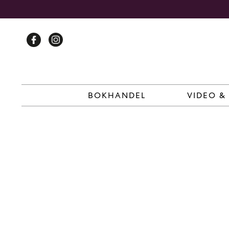
Skip
to
content
BOKHANDEL
VIDEO &