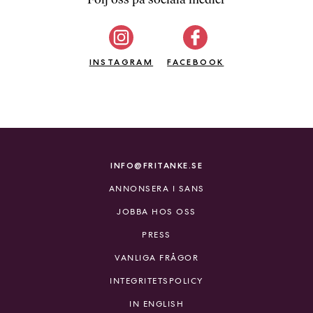
b
ö
c
INSTAGRAM
k
FACEBOOK
e
r
o
n
l
i
INFO@FRITANKE.SE
n
ANNONSERA I SANS
e
h
JOBBA HOS OSS
o
PRESS
s
F
VANLIGA FRÅGOR
r
INTEGRITETSPOLICY
i
T
IN ENGLISH