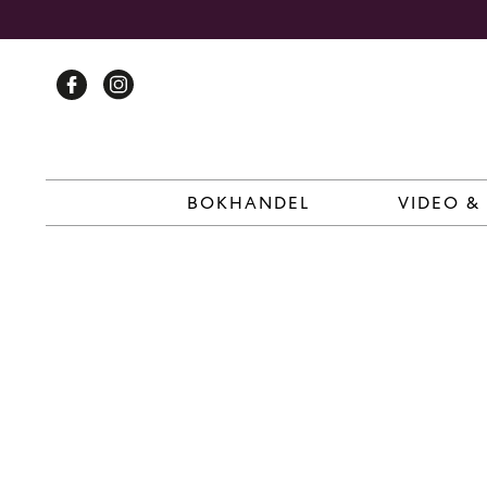
Skip
to
content
BOKHANDEL
VIDEO &