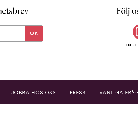
i
T
yhetsbrev
Följ o
a
n
k
e
INS
JOBBA HOS OSS
PRESS
VANLIGA FRÅ