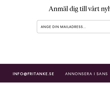
Anmäl dig till vårt n
ANNONSERA I SANS
INFO@FRITANKE.SE