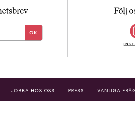
i
T
yhetsbrev
Följ o
a
n
k
e
INS
JOBBA HOS OSS
PRESS
VANLIGA FRÅ