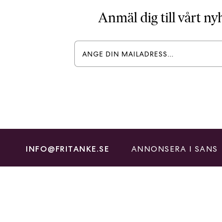
Anmäl dig till vårt n
ANNONSERA I SANS
INFO@FRITANKE.SE