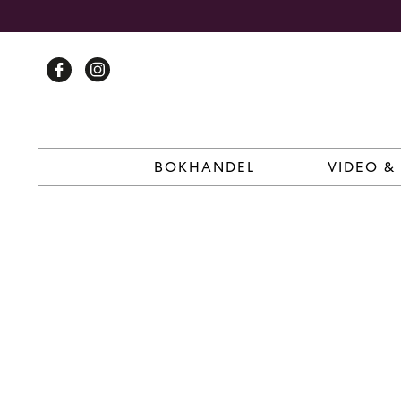
Skip
to
content
BOKHANDEL
VIDEO &