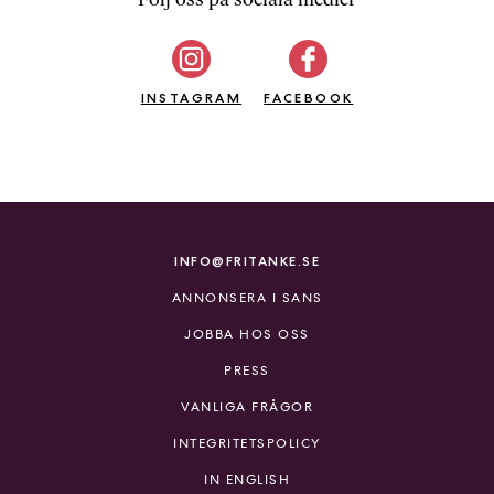
b
ö
c
INSTAGRAM
k
FACEBOOK
e
r
o
n
l
i
INFO@FRITANKE.SE
n
ANNONSERA I SANS
e
h
JOBBA HOS OSS
o
PRESS
s
F
VANLIGA FRÅGOR
r
INTEGRITETSPOLICY
i
T
IN ENGLISH