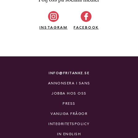
b
ö
c
INSTAGRAM
k
FACEBOOK
e
r
o
n
l
i
INFO@FRITANKE.SE
n
ANNONSERA I SANS
e
h
JOBBA HOS OSS
o
PRESS
s
F
VANLIGA FRÅGOR
r
INTEGRITETSPOLICY
i
T
IN ENGLISH