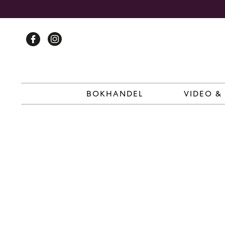
Skip
to
content
BOKHANDEL
VIDEO &