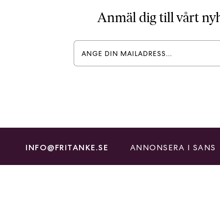
Anmäl dig till vårt n
ANNONSERA I SANS
INFO@FRITANKE.SE