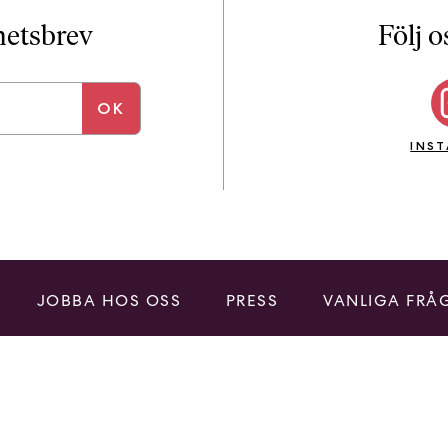
i
T
yhetsbrev
Följ o
a
n
k
e
INS
JOBBA HOS OSS
PRESS
VANLIGA FRÅ