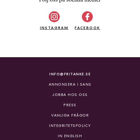
b
ö
c
INSTAGRAM
k
FACEBOOK
e
r
o
n
l
i
INFO@FRITANKE.SE
n
ANNONSERA I SANS
e
h
JOBBA HOS OSS
o
PRESS
s
F
VANLIGA FRÅGOR
r
INTEGRITETSPOLICY
i
T
IN ENGLISH