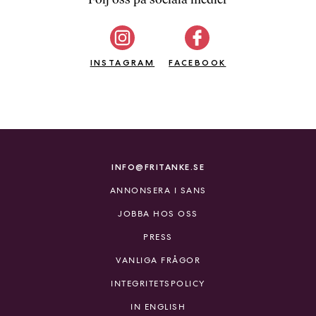
b
ö
c
INSTAGRAM
k
FACEBOOK
e
r
o
n
l
i
INFO@FRITANKE.SE
n
ANNONSERA I SANS
e
h
JOBBA HOS OSS
o
PRESS
s
F
VANLIGA FRÅGOR
r
INTEGRITETSPOLICY
i
T
IN ENGLISH