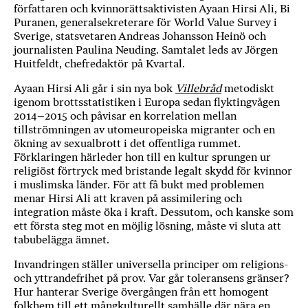
författaren och kvinnorättsaktivisten Ayaan Hirsi Ali, Bi
Puranen, generalsekreterare för World Value Survey i
Sverige, statsvetaren Andreas Johansson Heinö och
journalisten Paulina Neuding. Samtalet leds av Jörgen
Huitfeldt, chefredaktör på Kvartal.
Ayaan Hirsi Ali går i sin nya bok
Villebråd
metodiskt
igenom brottsstatistiken i Europa sedan flyktingvågen
2014–2015 och påvisar en korrelation mellan
tillströmningen av utomeuropeiska migranter och en
ökning av sexualbrott i det offentliga rummet.
Förklaringen härleder hon till en kultur sprungen ur
religiöst förtryck med bristande legalt skydd för kvinnor
i muslimska länder. För att få bukt med problemen
menar Hirsi Ali att kraven på assimilering och
integration måste öka i kraft. Dessutom, och kanske som
ett första steg mot en möjlig lösning, måste vi sluta att
tabubelägga ämnet.
Invandringen ställer universella principer om religions-
och yttrandefrihet på prov. Var går toleransens gränser?
Hur hanterar Sverige övergången från ett homogent
folkhem till ett mångkulturellt samhälle där nära en