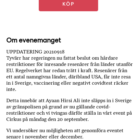
a
KÖP
n
k
e
Om evenemanget
UPPDATERING 20210918
Tyvärr har regeringen nu fattat beslut om hårdare
restriktioner för inresande resenärer från länder utanför
EU. Regelverket har redan trätt i kraft. Resenärer från
ett antal namngivna länder, däribland USA, får inte resa
in i Sverige, vaccinering eller negativt covidtest räcker
inte.
Detta innebär att Ayaan Hirsi Ali inte släpps in i Sverige
av gränspolisen på grund av nu gällande covid-
restriktioner och vi tvingas därför ställa in vårt event på
Cirkus på måndag den 20 september.
Vi undersöker nu möjligheten att genomföra eventet
senare i november eller december.