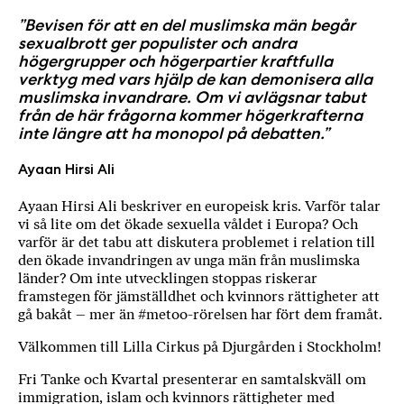
”Bevisen för att en del muslimska män begår
sexualbrott ger populister och andra
högergrupper och högerpartier kraftfulla
verktyg med vars hjälp de kan demonisera alla
muslimska invandrare. Om vi avlägsnar tabut
från de här frågorna kommer högerkrafterna
inte längre att ha monopol på debatten.”
Ayaan Hirsi Ali
Ayaan Hirsi Ali beskriver en europeisk kris. Varför talar
vi så lite om det ökade sexuella våldet i Europa? Och
varför är det tabu att diskutera problemet i relation till
den ökade invandringen av unga män från muslimska
länder? Om inte utvecklingen stoppas riskerar
framstegen för jämställdhet och kvinnors rättigheter att
gå bakåt – mer än #metoo-rörelsen har fört dem framåt.
Välkommen till Lilla Cirkus på Djurgården i Stockholm!
Fri Tanke och Kvartal presenterar en samtalskväll om
immigration, islam och kvinnors rättigheter med