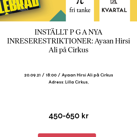
b
ö
c
k
INSTÄLLT P G A NYA
e
INRESERESTRIKTIONER: Ayaan Hirsi
r
Ali på Cirkus
o
n
l
i
20.09.21
18:00
Ayaan Hirsi Ali på Cirkus
n
Adress: Lilla Cirkus,
e
h
o
s
F
450-650 kr
r
i
T