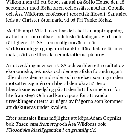
Välkommen till ett öppet samtal på SoHo House den 18
september med författaren och essäisten Adam Gopnik
och Åsa Wikforss, professor i teoretisk filosofi. Samtalet
leds av Christer Sturmark, vd på Fri Tanke förlag.
Med Trump i Vita Huset har det skett en upptrappning
av hot mot journalister och inskränkningar av fri- och
rättigheter i USA. I en orolig omvärld, där
världsordningen gungar och auktoritära ledare får mer
makt, sätts de liberala demokratierna på prov.
Är utvecklingen vi ser i USA och världen ett resultat av
ekonomiska, tekniska och demografiska förändringar?
Eller drivs den av individer och rörelser som i grunden
motsätter sig idén om liberal demokrati? Beror
liberalismens nedgång på att den hittills inneburit för
lite framsteg? Och vad kan vi göra för att vända
utvecklingen? Detta är några av frågorna som kommer
att diskuteras under kvällen.
Efter samtalet finns möjlighet att köpa Adam Gopniks
bok
Tusen små framsteg
och Åsa Wikforss bok
Filosofiska klarlägganden i en grumlig tid
.