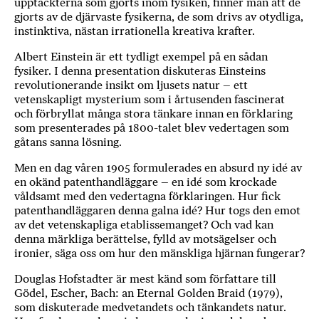
upptäckterna som gjorts inom fysiken, finner man att de
a
gjorts av de djärvaste fysikerna, de som drivs av otydliga,
n
instinktiva, nästan irrationella kreativa krafter.
k
Albert Einstein är ett tydligt exempel på en sådan
e
fysiker. I denna presentation diskuteras Einsteins
revolutionerande insikt om ljusets natur – ett
vetenskapligt mysterium som i årtusenden fascinerat
och förbryllat många stora tänkare innan en förklaring
som presenterades på 1800-talet blev vedertagen som
gåtans sanna lösning.
Men en dag våren 1905 formulerades en absurd ny idé av
en okänd patenthandläggare – en idé som krockade
våldsamt med den vedertagna förklaringen. Hur fick
patenthandläggaren denna galna idé? Hur togs den emot
av det vetenskapliga etablissemanget? Och vad kan
denna märkliga berättelse, fylld av motsägelser och
ironier, säga oss om hur den mänskliga hjärnan fungerar?
Douglas Hofstadter är mest känd som författare till
Gödel, Escher, Bach: an Eternal Golden Braid (1979),
som diskuterade medvetandets och tänkandets natur.