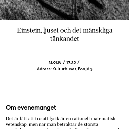
b
ö
c
k
Einstein, ljuset och det mänskliga
e
tänkandet
r
o
n
l
31.01.18
17.30
i
Adress: Kulturhuset, Foajé 3
n
e
h
o
s
F
Om evenemanget
r
Det är lätt att tro att fysik är en rationell matematisk
i
vetenskap, men när man betraktar de största
T