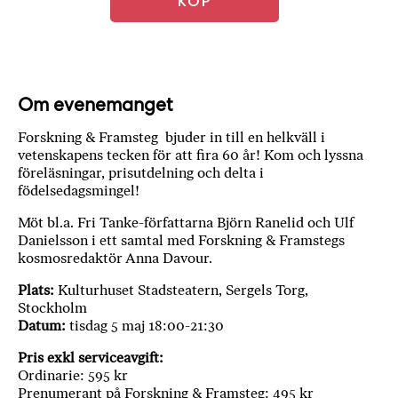
KÖP
a
n
k
e
Om evenemanget
Forskning & Framsteg bjuder in till en helkväll i
vetenskapens tecken för att fira 60 år! Kom och lyssna
föreläsningar, prisutdelning och delta i
födelsedagsmingel!
Möt bl.a. Fri Tanke-författarna Björn Ranelid och Ulf
Danielsson i ett samtal med Forskning & Framstegs
kosmosredaktör Anna Davour.
Plats:
Kulturhuset Stadsteatern, Sergels Torg,
Stockholm
Datum:
tisdag 5 maj 18:00-21:30
Pris exkl serviceavgift:
Ordinarie: 595 kr
Prenumerant på Forskning & Framsteg: 495 kr