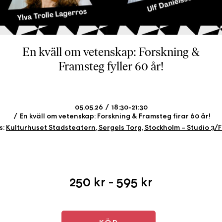
b
ö
c
k
En kväll om vetenskap: Forskning &
e
Framsteg fyller 60 år!
r
o
n
l
05.05.26
18:30-21:30
i
En kväll om vetenskap: Forskning & Framsteg firar 60 år!
n
s:
Kulturhuset Stadsteatern, Sergels Torg, Stockholm – Studio 3/F
e
h
o
s
250 kr - 595 kr
F
r
i
T