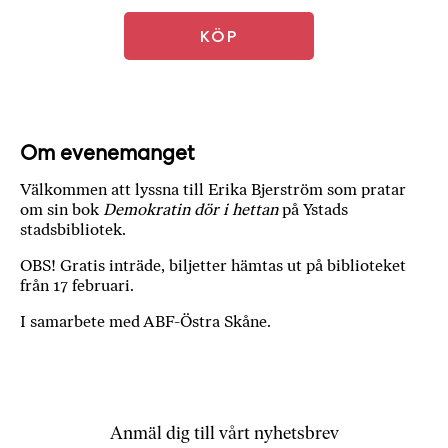
a
n
KÖP
k
e
Om evenemanget
Välkommen att lyssna till Erika Bjerström som pratar
om sin bok
Demokratin dör i hettan
på Ystads
stadsbibliotek.
OBS! Gratis inträde, biljetter hämtas ut på biblioteket
från 17 februari.
I samarbete med ABF-Östra Skåne.
Anmäl dig till vårt nyhetsbrev