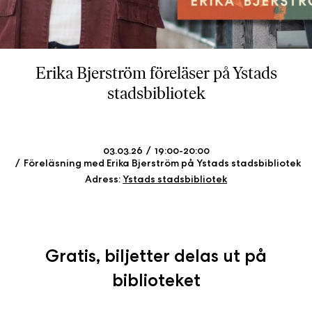
b
ö
c
k
Erika Bjerström föreläser på Ystads
e
stadsbibliotek
r
o
n
l
03.03.26
19:00-20:00
i
Föreläsning med Erika Bjerström på Ystads stadsbibliotek
n
Adress:
Ystads stadsbibliotek
e
h
o
s
Gratis, biljetter delas ut på
F
r
biblioteket
i
T