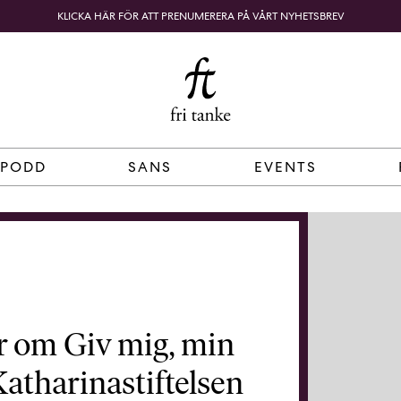
KLICKA HÄR FÖR ATT PRENUMERERA PÅ VÅRT NYHETSBREV
Fri
B
o
SÖK
KUNDKORG
Tanke
k
h
a
n
d
 PODD
SANS
EVENTS
e
l
p
å
n
ä
t
e
r om Giv mig, min
t
,
 Katharinastiftelsen
k