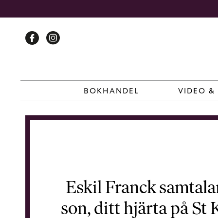
Skip
to
content
BOKHANDEL
VIDEO &
Eskil Franck samtala
son, ditt hjärta på St