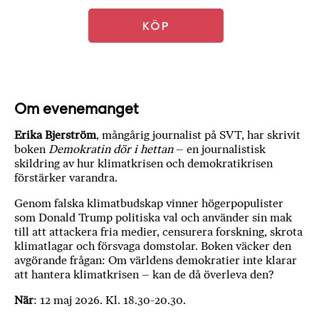
a
n
KÖP
k
e
Om evenemanget
Erika Bjerström
, mångårig journalist på SVT, har skrivit
boken
Demokratin dör i hettan
– en journalistisk
skildring av hur klimatkrisen och demokratikrisen
förstärker varandra.
Genom falska klimatbudskap vinner högerpopulister
som Donald Trump politiska val och använder sin mak
till att attackera fria medier, censurera forskning, skrota
klimatlagar och försvaga domstolar. Boken väcker den
avgörande frågan: Om världens demokratier inte klarar
att hantera klimatkrisen – kan de då överleva den?
När
: 12 maj 2026. Kl. 18.30-20.30.