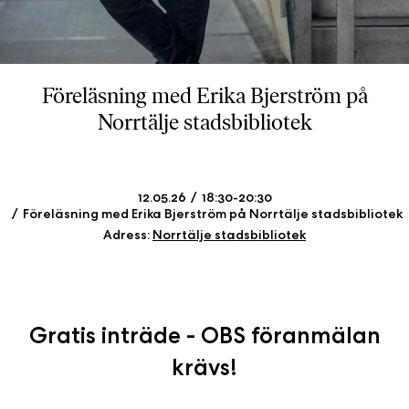
b
ö
c
k
Föreläsning med Erika Bjerström på
e
Norrtälje stadsbibliotek
r
o
n
l
12.05.26
18:30-20:30
i
Föreläsning med Erika Bjerström på Norrtälje stadsbibliotek
n
Adress:
Norrtälje stadsbibliotek
e
h
o
s
Gratis inträde - OBS föranmälan
F
r
krävs!
i
T