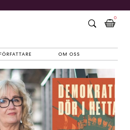
0
FÖRFATTARE
OM OSS