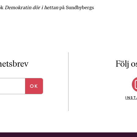
i
T
ok
Demokratin dör i hettan
på Sundbybergs
a
n
k
e
yhetsbrev
Följ o
INS