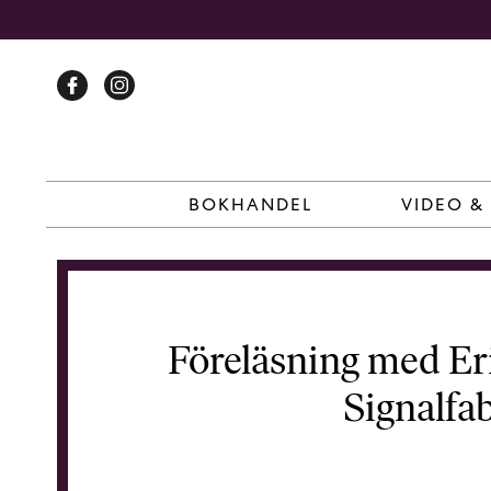
Skip
to
content
BOKHANDEL
VIDEO &
Föreläsning med Er
Signalfa