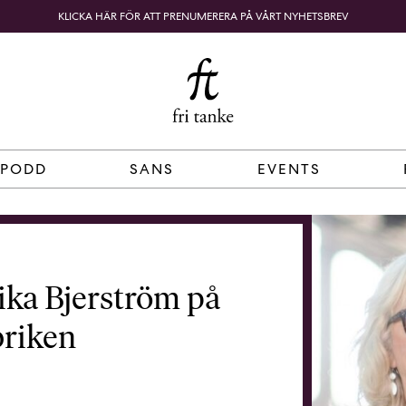
KLICKA HÄR FÖR ATT PRENUMERERA PÅ VÅRT NYHETSBREV
Fri
B
o
SÖK
KUNDKORG
Tanke
k
h
a
n
d
 PODD
SANS
EVENTS
e
l
p
å
n
ika Bjerström på
ä
t
briken
e
t
,
k