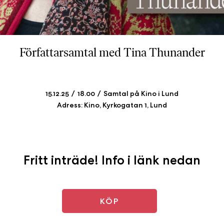
b
ö
c
k
Författarsamtal med Tina Thunander
e
r
o
n
15.12.25
18.00
Samtal på Kino i Lund
l
Adress: Kino, Kyrkogatan 1, Lund
i
n
e
h
Fritt inträde! Info i länk nedan
o
s
F
r
KÖP
i
T