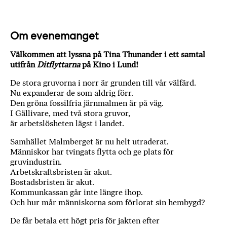
a
n
k
Om evenemanget
e
Välkommen att lyssna på Tina Thunander i ett samtal
utifrån
Ditflyttarna
på Kino i Lund!
De stora gruvorna i norr är grunden till vår välfärd.
Nu expanderar de som aldrig förr.
Den gröna fossilfria järnmalmen är på väg.
I Gällivare, med två stora gruvor,
är arbetslösheten lägst i landet.
Samhället Malmberget är nu helt utraderat.
Människor har tvingats flytta och ge plats för
gruvindustrin.
Arbetskraftsbristen är akut.
Bostadsbristen är akut.
Kommunkassan går inte längre ihop.
Och hur mår människorna som förlorat sin hembygd?
De får betala ett högt pris för jakten efter