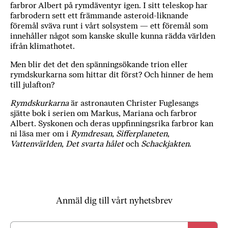
farbror Albert på rymdäventyr igen. I sitt teleskop har
a
farbrodern sett ett främmande asteroid-liknande
n
föremål sväva runt i vårt solsystem — ett föremål som
k
innehåller något som kanske skulle kunna rädda världen
e
ifrån klimathotet.
Men blir det det den spänningsökande trion eller
rymdskurkarna som hittar dit först? Och hinner de hem
till julafton?
Rymdskurkarna
är astronauten Christer Fuglesangs
sjätte bok i serien om Markus, Mariana och farbror
Albert. Syskonen och deras uppfinningsrika farbror kan
ni läsa mer om i
Rymdresan
,
Sifferplaneten
,
Vattenvärlden
,
Det svarta hålet
och
Schackjakten
.
Anmäl dig till vårt nyhetsbrev