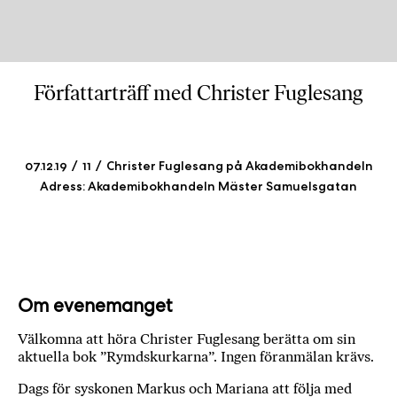
b
ö
c
k
Författarträff med Christer Fuglesang
e
r
o
n
07.12.19
11
Christer Fuglesang på Akademibokhandeln
l
Adress: Akademibokhandeln Mäster Samuelsgatan
i
n
e
h
o
Om evenemanget
s
F
Välkomna att höra Christer Fuglesang berätta om sin
r
aktuella bok ”Rymdskurkarna”. Ingen föranmälan krävs.
i
T
Dags för syskonen Markus och Mariana att följa med