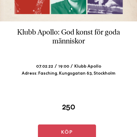
b
ö
c
k
Klubb Apollo: God konst för goda
e
människor
r
o
n
l
07.02.22
19:00
Klubb Apollo
i
Adress: Fasching, Kungsgatan 63, Stockholm
n
e
h
o
250
s
F
r
i
KÖP
T