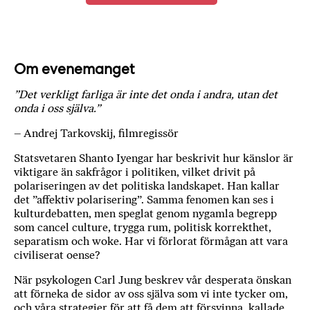
a
n
k
e
Om evenemanget
”Det verkligt farliga är inte det onda i andra, utan det
onda i oss själva.”
– Andrej Tarkovskij, filmregissör
Statsvetaren Shanto Iyengar har beskrivit hur känslor är
viktigare än sakfrågor i politiken, vilket drivit på
polariseringen av det politiska landskapet. Han kallar
det ”affektiv polarisering”. Samma fenomen kan ses i
kulturdebatten, men speglat genom nygamla begrepp
som cancel culture, trygga rum, politisk korrekthet,
separatism och woke. Har vi förlorat förmågan att vara
civiliserat oense?
När psykologen Carl Jung beskrev vår desperata önskan
att förneka de sidor av oss själva som vi inte tycker om,
och våra strategier för att få dem att försvinna, kallade