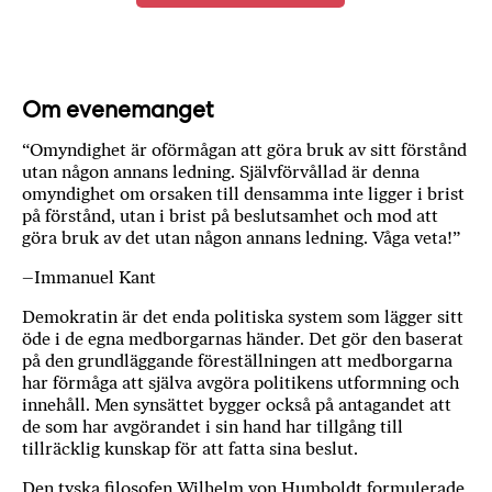
a
n
k
e
Om evenemanget
“Omyndighet är oförmågan att göra bruk av sitt förstånd
utan någon annans ledning. Självförvållad är denna
omyndighet om orsaken till densamma inte ligger i brist
på förstånd, utan i brist på beslutsamhet och mod att
göra bruk av det utan någon annans ledning. Våga veta!”
–Immanuel Kant
Demokratin är det enda politiska system som lägger sitt
öde i de egna medborgarnas händer. Det gör den baserat
på den grundläggande föreställningen att medborgarna
har förmåga att själva avgöra politikens utformning och
innehåll. Men synsättet bygger också på antagandet att
de som har avgörandet i sin hand har tillgång till
tillräcklig kunskap för att fatta sina beslut.
Den tyska filosofen Wilhelm von Humboldt formulerade