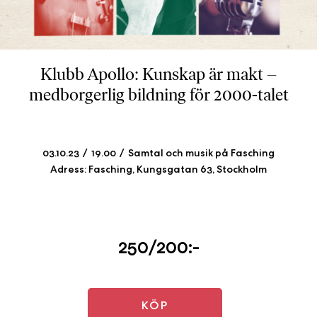
b
ö
c
k
Klubb Apollo: Kunskap är makt –
e
medborgerlig bildning för 2000-talet
r
o
n
l
03.10.23
19.00
Samtal och musik på Fasching
i
Adress: Fasching, Kungsgatan 63, Stockholm
n
e
h
o
250/200:-
s
F
r
i
KÖP
T