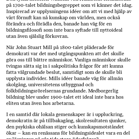
på 1700-talet bildningsbegreppet som vi känner det idag.
Inspirerad av upplysningens idéer om att vi med hjälp av
vårt förnuft kan nå kunskap om världen, men också
förändra och förädla den, banade han väg för en
bildningsfilosofi som inte bara syftade till nyttoideal
utan även själslig förkovran.
När John Stuart Mill på 1800-talet pläderade för
demokrati var det med utgångspunkten att det skulle
göra oss till bättre människor. Vanliga människor skulle
tvingas sätta sig in i sakpolitiska frågor för att kunna
fatta välgrundade beslut, samtidigt som de skulle bli
upplysta individer. Mills idéer banade väg för allmän
skolgång, universitetens utbyggnad och
folkbildningsrörelsernas grundande. Medborgerlig
bildning blev under 1900-talet ett ideal inte bara hos
eliten utan även hos arbetarna.
I en samtid där lokala gemenskaper är i uppluckring,
demokratin är på tillbakagång, skolresultaten sjunker,
den psykiska ohälsan stiger och kunskapsmotståndet
ökar – kan en renässans för bildningsidealet vara en del