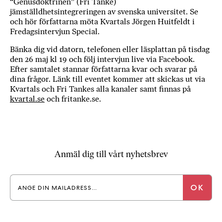
“Genusdoktrinen” (Fri Tanke)
a
jämställdhetsintegreringen av svenska universitet. Se
n
och hör författarna möta Kvartals Jörgen Huitfeldt i
k
Fredagsintervjun Special.
e
Bänka dig vid datorn, telefonen eller läsplattan på tisdag
den 26 maj kl 19 och följ intervjun live via Facebook.
Efter samtalet stannar författarna kvar och svarar på
dina frågor. Länk till eventet kommer att skickas ut via
Kvartals och Fri Tankes alla kanaler samt finnas på
kvartal.se
och fritanke.se.
Anmäl dig till vårt nyhetsbrev