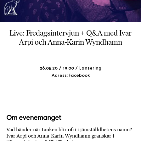
b
ö
c
k
Live: Fredagsintervjun + Q&A med Ivar
e
Arpi och Anna-Karin Wyndhamn
r
o
n
l
26.05.20
19:00
Lansering
i
Adress: Facebook
n
e
h
o
s
F
Om evenemanget
r
Vad händer när tanken blir ofri i jämställdhetens namn?
i
Ivar Arpi och Anna-Karin Wyndhamn granskar i
T