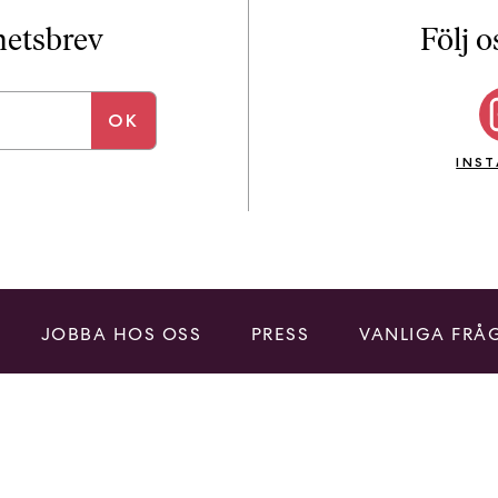
i
T
yhetsbrev
Följ o
a
n
k
e
INS
JOBBA HOS OSS
PRESS
VANLIGA FRÅ