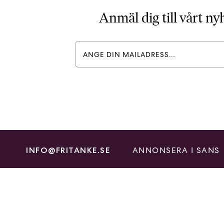
Anmäl dig till vårt n
ANNONSERA I SANS
INFO@FRITANKE.SE