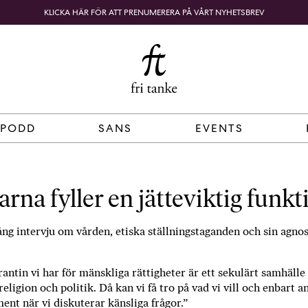
KLICKA HÄR FÖR ATT PRENUMERERA PÅ VÅRT NYHETSBREV
Fri
B
o
SÖK
KUNDKORG
Tanke
k
h
a
n
d
 PODD
SANS
EVENTS
e
l
p
å
rna fyller en jätteviktig funkt
n
ä
lång intervju om vården, etiska ställningstaganden och sin agno
t
e
t
antin vi har för mänskliga rättigheter är ett sekulärt samhälle 
,
religion och politik. Då kan vi få tro på vad vi vill och enbart 
k
ent när vi diskuterar känsliga frågor.”