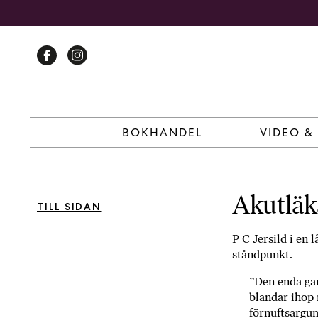
Skip
to
content
BOKHANDEL
VIDEO &
Akutläka
TILL SIDAN
P C Jersild i en 
ståndpunkt.
”Den enda gar
blandar ihop 
förnuftsargum