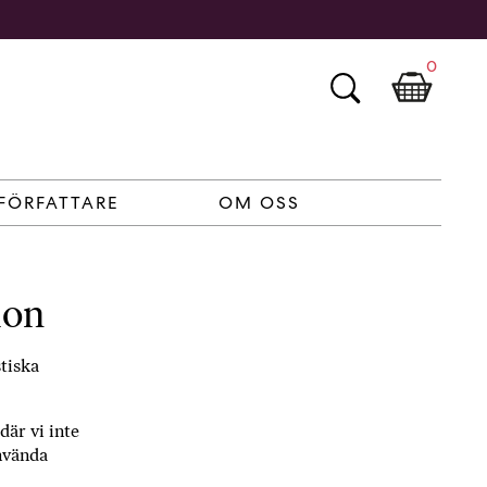
0
FÖRFATTARE
OM OSS
ion
stiska
där vi inte
använda